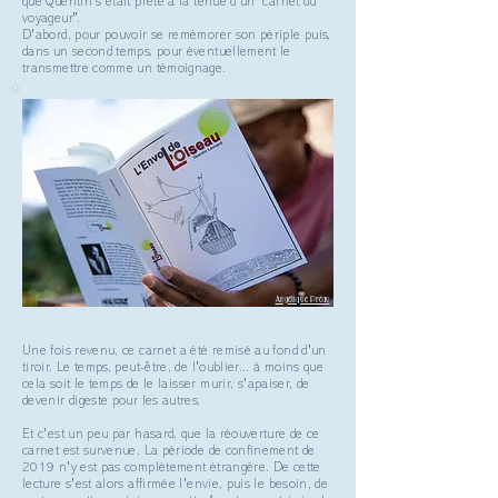
que Quentin s'était prêté à la tenue d'un "carnet du
voyageur".
D'abord, pour pouvoir se remémorer son périple puis,
dans un second temps, pour éventuellement le
transmettre comme un témoignage.
Angélique Préau
Une fois revenu, ce carnet a été remisé au fond d'un
tiroir. Le temps, peut-être, de l'oublier... à moins que
cela soit le temps de le
laisser
murir, s'apaiser, de
devenir digeste pour les autres.
Et c'est un peu par hasard, que la réouverture de ce
carnet est survenue. La période de confinement de
2019 n'y est pas complètement étrangère. De cette
lecture s'est alors affirmée l'envie, puis le besoin, de