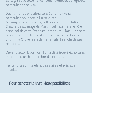
partager cette expérience, cette Aventure, cet épisode
particulier de sa vie.
Quentin entrepris alors de créer un univers
particulier pour accueillir tous ces
échanges,
observations
, réflexions, interpellations...
C'est le personnage de Martin qui incarnera le rôle
principal de cette Aventure intérieure. Mais il ne sera
pas seul à tenir la tête d'affiche... Ange ou Démon,
un Jiminy Cricket semble ne jamais être loin de ses
pensées...
Devenu auto-fiction, ce récit a déjà trouvé écho dans
les esprit d'un bon nombre de lecteurs...
Tel un oiseau, il a étendu ses ailes et pris son
envol...
Pour acheter le livre, deux possibilités
Auprès de l'auteur.. avec une dédicace !
Sur le site "Le livre en papier"