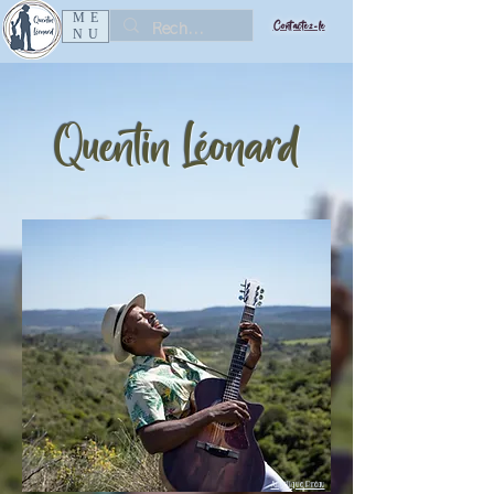
ME
Contactez-le
NU
Quentin Léonard
Angélique Préau