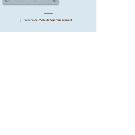
Vers toute l'Actu de Quentin Léonard
Restons connectés
Recevez son actualité en exclusivité
E-mail
S'abonner à la liste de diffusion
quentinleosurscene@gmail.com
Booking et
🇫🇷
+33(0)6.80.58.40.01